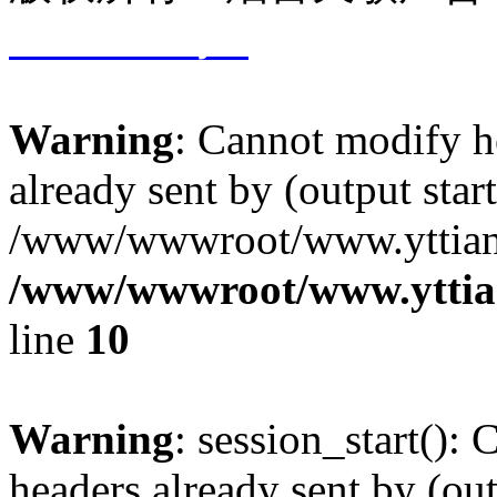
17029698号-1
Warning
: Cannot modify h
already sent by (output start
/www/wwwroot/www.yttiang
/www/wwwroot/www.yttia
line
10
Warning
: session_start():
headers already sent by (out