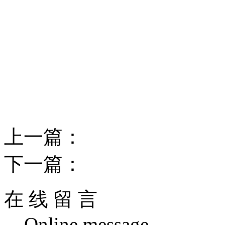
设计墙体广告一定要了解一
墙体广告更好的推广。
上一篇：
什么是双面喷绘
下一篇：
多媒体展示的设
在 线 留 言
Online message