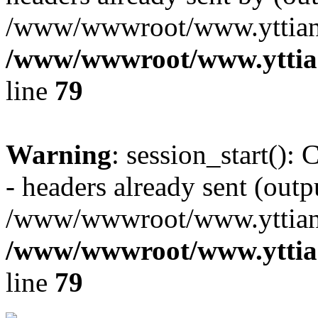
/www/wwwroot/www.yttiang
/www/wwwroot/www.yttian
line
79
Warning
: session_start():
- headers already sent (outpu
/www/wwwroot/www.yttiang
/www/wwwroot/www.yttian
line
79