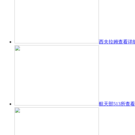
西夫拉姆
查看详
航天部513所
查看