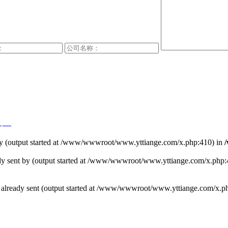
号-1
t by (output started at /www/wwwroot/www.yttiange.com/x.php:410) in
ready sent by (output started at /www/wwwroot/www.yttiange.com/x.php
ders already sent (output started at /www/wwwroot/www.yttiange.com/x.p