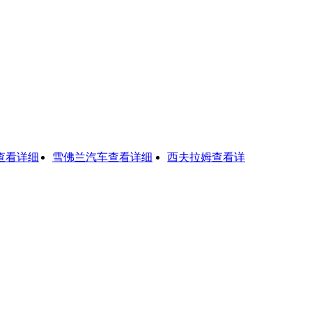
详细
雪佛兰汽车
查看详细
西夫拉姆
查看详细
航天部513