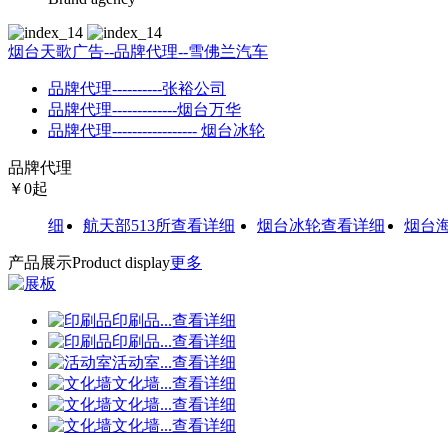
烟台天歌广告--品牌代理--雪佛兰汽车
品牌代理----------张裕公司
品牌代理-------------烟台万华
品牌代理----------------- 烟台冰轮
品牌代理
￥
0
起
看详细
航天部513所
查看详细
烟台冰轮
查看详细
烟台海参
产品展示
Product display
更多
印刷品
...
查看详细
印刷品
...
查看详细
活动室
...
查看详细
文化墙
...
查看详细
文化墙
...
查看详细
文化墙
...
查看详细