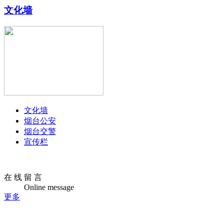
文化墙
文化墙
烟台公安
烟台交警
宣传栏
在 线 留 言
Online message
更多