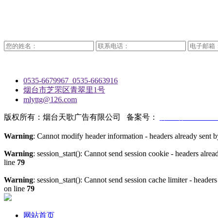
0535-6679967 0535-6663916
烟台市芝罘区青翠里1号
mlyttg@126.com
版权所有：烟台天歌广告有限公司 备案号：
鲁ICP备17029698
Warning
: Cannot modify header information - headers already sen
Warning
: session_start(): Cannot send session cookie - headers al
line
79
Warning
: session_start(): Cannot send session cache limiter - hea
on line
79
网站首页