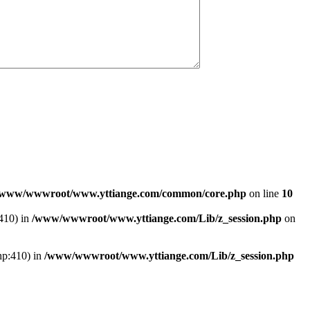
/www/wwwroot/www.yttiange.com/common/core.php
on line
10
:410) in
/www/wwwroot/www.yttiange.com/Lib/z_session.php
on
hp:410) in
/www/wwwroot/www.yttiange.com/Lib/z_session.php