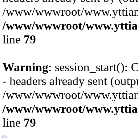
/www/wwwroot/www.yttiang
/www/wwwroot/www.yttian
line
79
Warning
: session_start():
- headers already sent (outpu
/www/wwwroot/www.yttiang
/www/wwwroot/www.yttian
line
79