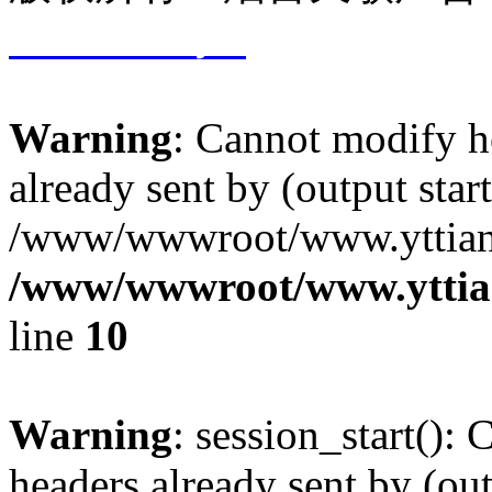
17029698号-1
Warning
: Cannot modify h
already sent by (output start
/www/wwwroot/www.yttiang
/www/wwwroot/www.yttia
line
10
Warning
: session_start():
headers already sent by (out