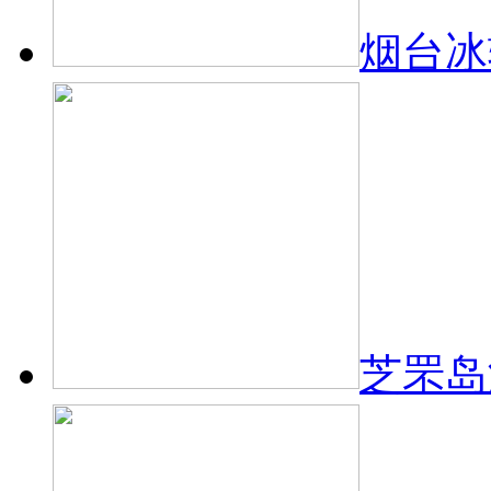
烟台冰
芝罘岛