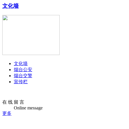
文化墙
文化墙
烟台公安
烟台交警
宣传栏
在 线 留 言
Online message
更多