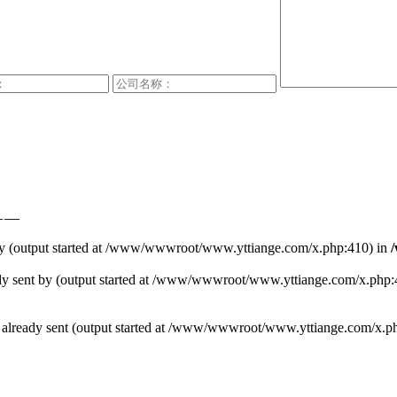
号-1
t by (output started at /www/wwwroot/www.yttiange.com/x.php:410) in
ready sent by (output started at /www/wwwroot/www.yttiange.com/x.php
ders already sent (output started at /www/wwwroot/www.yttiange.com/x.p