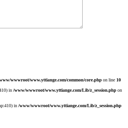
/www/wwwroot/www.yttiange.com/common/core.php
on line
10
:410) in
/www/wwwroot/www.yttiange.com/Lib/z_session.php
on
hp:410) in
/www/wwwroot/www.yttiange.com/Lib/z_session.php