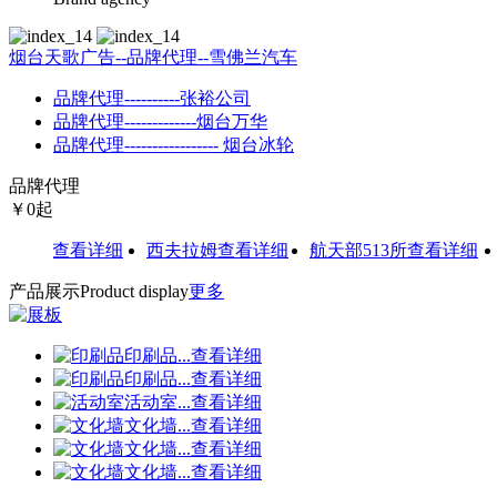
烟台天歌广告--品牌代理--雪佛兰汽车
品牌代理----------张裕公司
品牌代理-------------烟台万华
品牌代理----------------- 烟台冰轮
品牌代理
￥
0
起
汽车
查看详细
西夫拉姆
查看详细
航天部513所
查看详细
烟
产品展示
Product display
更多
印刷品
...
查看详细
印刷品
...
查看详细
活动室
...
查看详细
文化墙
...
查看详细
文化墙
...
查看详细
文化墙
...
查看详细