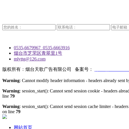
0535-6679967 0535-6663916
烟台市芝罘区青翠里1号
mlyttg@126.com
版权所有：烟台天歌广告有限公司 备案号：
鲁ICP备17029698
Warning
: Cannot modify header information - headers already sen
Warning
: session_start(): Cannot send session cookie - headers al
line
79
Warning
: session_start(): Cannot send session cache limiter - hea
on line
79
网站首页