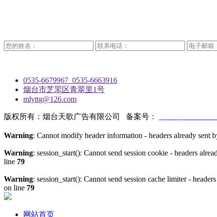
0535-6679967 0535-6663916
烟台市芝罘区青翠里1号
mlyttg@126.com
版权所有：烟台天歌广告有限公司 备案号：
鲁ICP备17029698
Warning
: Cannot modify header information - headers already sen
Warning
: session_start(): Cannot send session cookie - headers al
line
79
Warning
: session_start(): Cannot send session cache limiter - hea
on line
79
网站首页