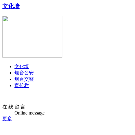
文化墙
文化墙
烟台公安
烟台交警
宣传栏
在 线 留 言
Online message
更多