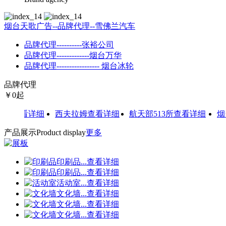
烟台天歌广告--品牌代理--雪佛兰汽车
品牌代理----------张裕公司
品牌代理-------------烟台万华
品牌代理----------------- 烟台冰轮
品牌代理
￥
0
起
车
查看详细
西夫拉姆
查看详细
航天部513所
查看详细
烟台
产品展示
Product display
更多
印刷品
...
查看详细
印刷品
...
查看详细
活动室
...
查看详细
文化墙
...
查看详细
文化墙
...
查看详细
文化墙
...
查看详细