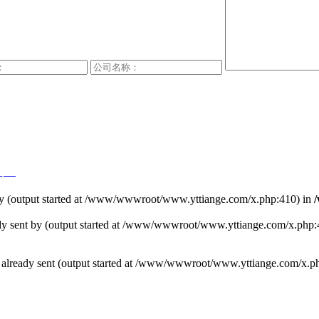
号-1
t by (output started at /www/wwwroot/www.yttiange.com/x.php:410) in
ready sent by (output started at /www/wwwroot/www.yttiange.com/x.php
ders already sent (output started at /www/wwwroot/www.yttiange.com/x.p