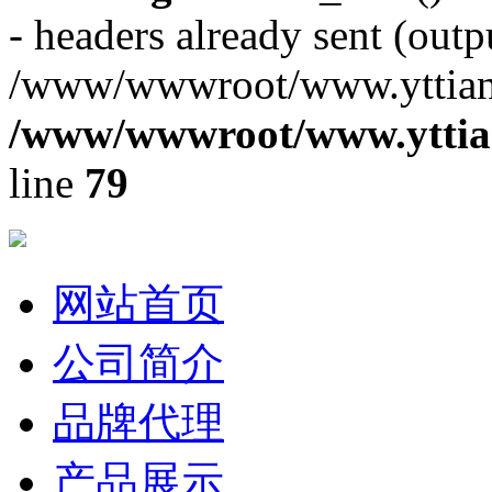
- headers already sent (outpu
/www/wwwroot/www.yttiang
/www/wwwroot/www.yttian
line
79
网站首页
公司简介
品牌代理
产品展示