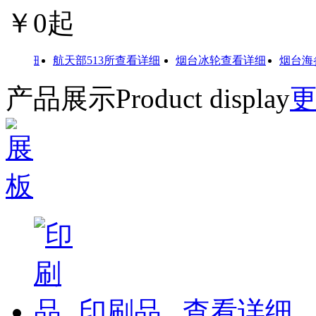
￥
0
起
详细
航天部513所
查看详细
烟台冰轮
查看详细
烟台海参肽
产品展示
Product display
印刷品
...
查看详细