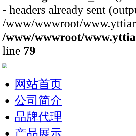
- headers already sent (outpu
/www/wwwroot/www.yttiang
/www/wwwroot/www.yttian
line
79
网站首页
公司简介
品牌代理
产品展示